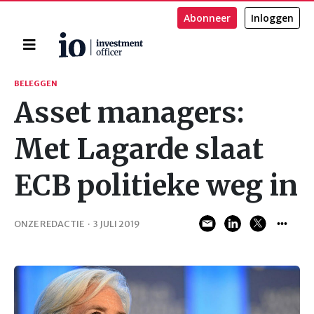
Abonneer
Inloggen
Home
Zoeken
BELEGGEN
Asset managers:
Met Lagarde slaat
ECB politieke weg in
ONZE REDACTIE
·
3 JULI 2019