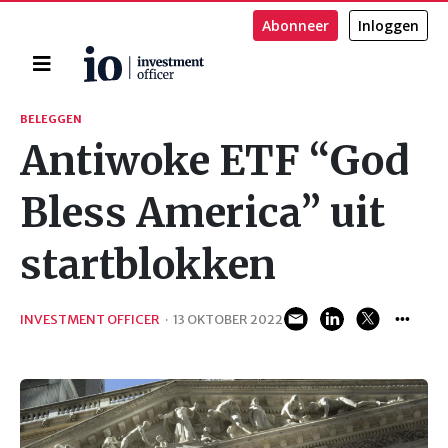
Abonneer
Inloggen
Home
Zoeken
BELEGGEN
Antiwoke ETF “God
Bless America” uit
startblokken
INVESTMENT OFFICER
·
13 OKTOBER 2022