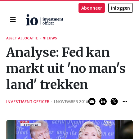
Abonneer
Inloggen
Home
Zoeken
ASSET ALLOCATIE
·
NIEUWS
Analyse: Fed kan
markt uit 'no man's
land' trekken
INVESTMENT OFFICER
·
1 NOVEMBER 2016