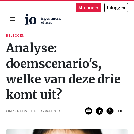
Abonneer
Inloggen
Home
Zoeken
BELEGGEN
Analyse:
doemscenario's,
welke van deze drie
komt uit?
ONZE REDACTIE
·
27 MEI 2021