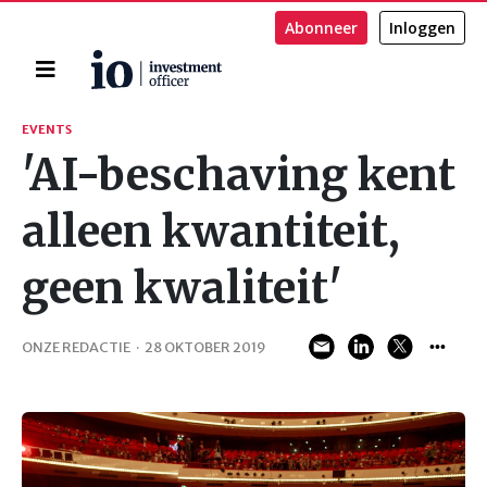
Abonneer
Inloggen
Home
Zoeken
EVENTS
'AI-beschaving kent
alleen kwantiteit,
geen kwaliteit'
ONZE REDACTIE
·
28 OKTOBER 2019