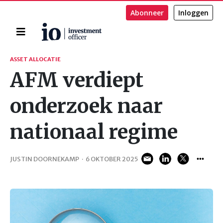
Abonneer
Inloggen
Home
Zoeken
ASSET ALLOCATIE
AFM verdiept
onderzoek naar
nationaal regime
JUSTIN DOORNEKAMP
·
6 OKTOBER 2025