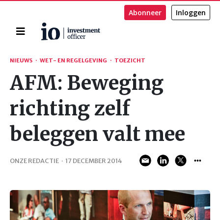
Abonneer
Inloggen
Home
Zoeken
NIEUWS
·
WET- EN REGELGEVING
·
TOEZICHT
AFM: Beweging
richting zelf
beleggen valt mee
ONZE REDACTIE
·
17 DECEMBER 2014