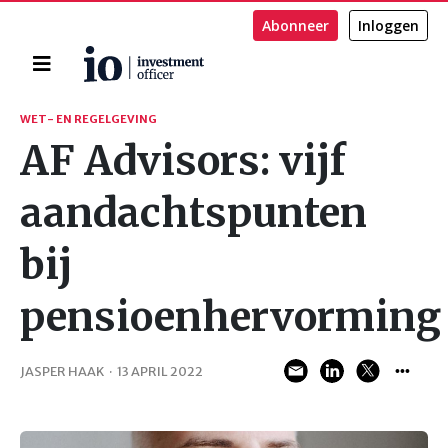
Abonneer
Inloggen
Home
Zoeken
WET- EN REGELGEVING
AF Advisors: vijf
aandachtspunten
bij
pensioenhervorming
JASPER HAAK
·
13 APRIL 2022