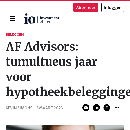
Abonneer
Inloggen
Home
Zoeken
BELEGGEN
AF Advisors:
tumultueus jaar
voor
hypotheekbelegging
KEVIN SIMONS
·
8 MAART 2023