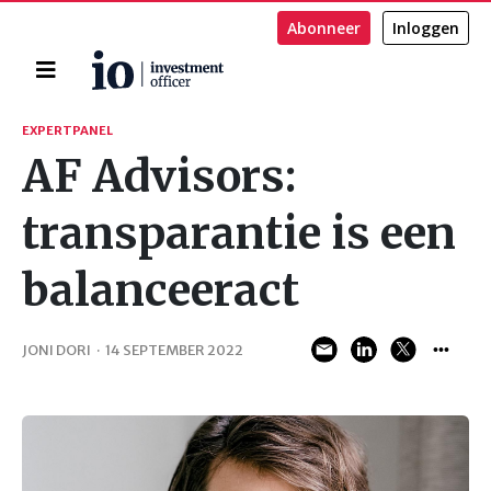
Abonneer
Inloggen
Home
Zoeken
EXPERTPANEL
AF Advisors:
transparantie is een
balanceeract
JONI DORI
·
14 SEPTEMBER 2022