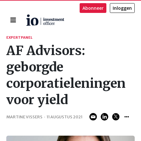
Abonneer
Inloggen
Home
Zoeken
EXPERTPANEL
AF Advisors:
geborgde
corporatieleningen
voor yield
MARTINE VISSERS
·
11 AUGUSTUS 2021