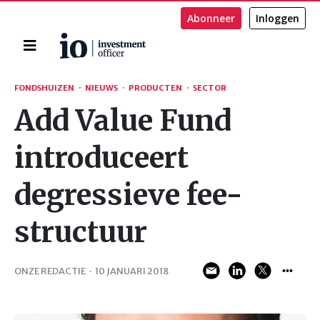
Abonneer
Inloggen
Home
Zoeken
FONDSHUIZEN
·
NIEUWS
·
PRODUCTEN
·
SECTOR
Add Value Fund
introduceert
degressieve fee-
structuur
ONZE REDACTIE
·
10 JANUARI 2018