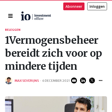
Abonneer
Inloggen
Home
Zoeken
BELEGGEN
1Vermogensbeheer
bereidt zich voor op
mindere tijden
MAX SEVERIJNS
·
6 DECEMBER 2021