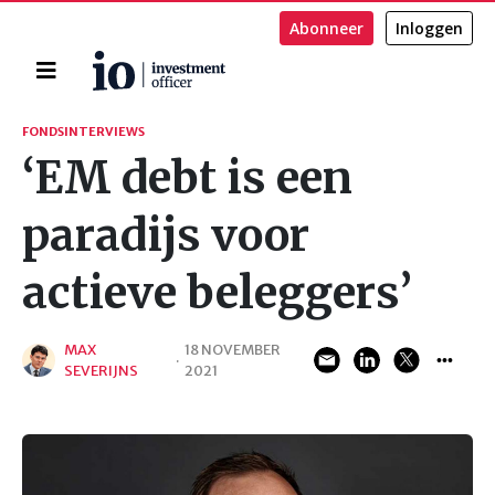
Abonneer
Inloggen
Home
Zoeken
FONDSINTERVIEWS
‘EM debt is een
paradijs voor
actieve beleggers’
MAX
18 NOVEMBER
·
SEVERIJNS
2021