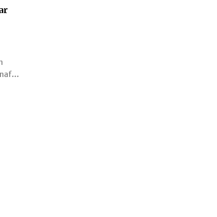
ar
n
vanaf…