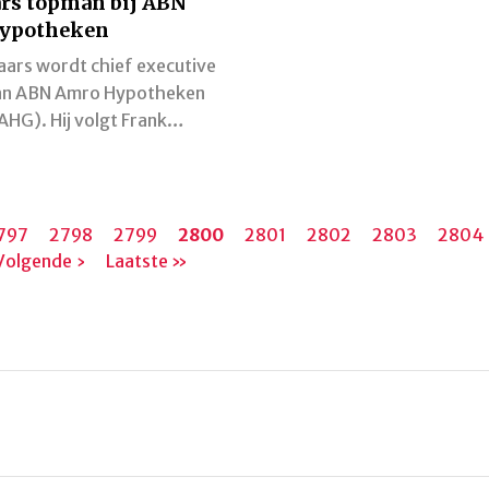
rs topman bij ABN
ypotheken
aars wordt chief executive
van ABN Amro Hypotheken
AHG). Hij volgt Frank…
agina
797
Pagina
2798
Pagina
2799
Huidige
2800
Pagina
2801
Pagina
2802
Pagina
2803
Pagin
2804
Volgende ›
Laatste
Laatste »
pagina
pagina