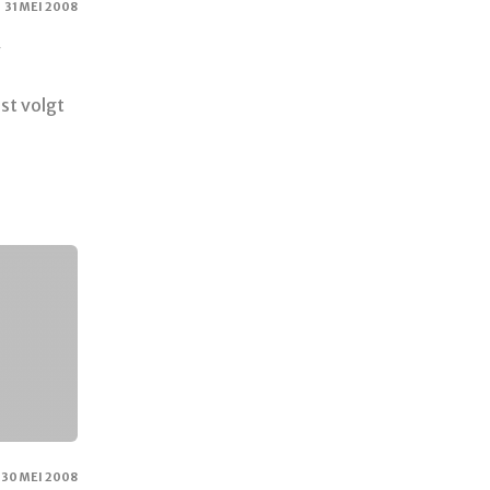
31 MEI 2008
t
st volgt
30 MEI 2008