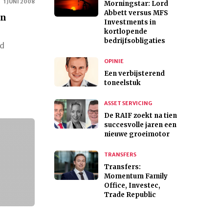
1 JUNI 2008
Morningstar: Lord
Abbett versus MFS
en
Investments in
kortlopende
bedrijfsobligaties
jd
OPINIE
Een verbijsterend
toneelstuk
ASSET SERVICING
De RAIF zoekt na tien
succesvolle jaren een
nieuwe groeimotor
TRANSFERS
Transfers:
Momentum Family
Office, Investec,
Trade Republic