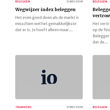
BELEGGEN
31 MEI 2008
BELEGGEN
Wegwijzer index beleggen
Belegg
vertrou
Het even goed doen als de markt is
misschien wel het gemakkelijkste
Het vertr
dat er is. Je hoeft alleen maar…
op de fin
Belegger
dat de…
TRANSFERS
31 MEI 2008
BELEGGEN