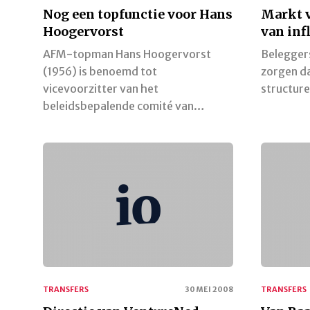
Nog een topfunctie voor Hans
Markt v
Hoogervorst
van inf
AFM-topman Hans Hoogervorst
Belegger
(1956) is benoemd tot
zorgen da
vicevoorzitter van het
structure
beleidsbepalende comité van…
TRANSFERS
30 MEI 2008
TRANSFERS