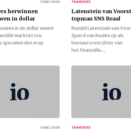
31 MEI 2008
TRANSFERS
ers herwinnen
Latenstein van Voors
wen in dollar
topman SNS Reaal
ouwen in de dollar neemt
Ronald Latenstein van Voor
anciële markten toe.
Sjoerd van Keulen op als
s speculeerden erop
bestuursvoorzitter van
het financiële…
31 MEI 2008
TRANSFERS