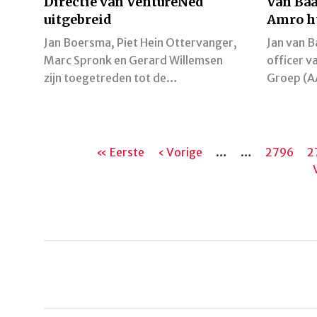
Directie van VentureNed
Van Baa
uitgebreid
Amro h
Jan Boersma, Piet Hein Ottervanger,
Jan van B
Marc Spronk en Gerard Willemsen
officer 
zijn toegetreden tot de…
Groep (A
Paginering
Eerste
« Eerste
Vorige
‹ Vorige
…
…
Pagina
2796
P
2
pagina
pagina