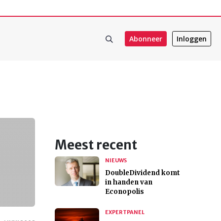
Abonneer
Inloggen
Meest recent
NIEUWS
DoubleDividend komt
in handen van
Econopolis
EXPERTPANEL