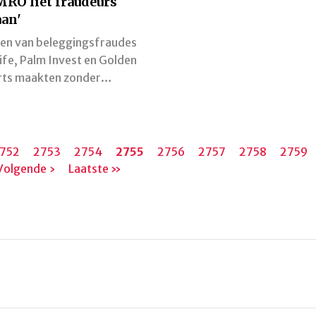
RO liet fraudeurs
an'
en van beleggingsfraudes
Life, Palm Invest en Golden
rts maakten zonder…
agina
752
Pagina
2753
Pagina
2754
Huidige
2755
Pagina
2756
Pagina
2757
Pagina
2758
Pagina
2759
Volgende ›
Laatste
Laatste »
pagina
pagina