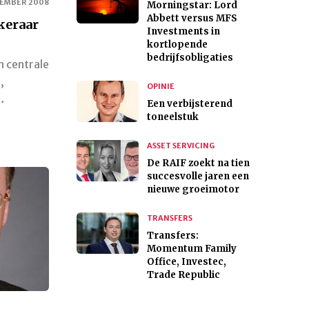
TEMBER 2008
Morningstar: Lord
Abbett versus MFS
ekeraar
Investments in
kortlopende
bedrijfsobligaties
n centrale
,
OPINIE
…
Een verbijsterend
toneelstuk
ASSET SERVICING
De RAIF zoekt na tien
succesvolle jaren een
nieuwe groeimotor
TRANSFERS
Transfers:
Momentum Family
Office, Investec,
Trade Republic