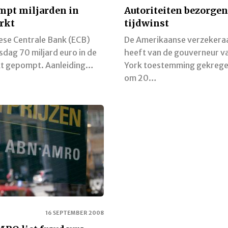
mpt miljarden in
Autoriteiten bezorge
rkt
tijdwinst
ese Centrale Bank (ECB)
De Amerikaanse verzekera
sdag 70 miljard euro in de
heeft van de gouverneur v
t gepompt. Aanleiding…
York toestemming gekreg
om 20…
16 SEPTEMBER 2008