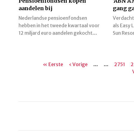
Pensioenfondsen kopen
'ABN AM
aandelen bij
gang ga
Nederlandse pensioenfondsen
Verdacht
hebben in het tweede kwartaal voor
als Easy 
12 miljard euro aandelen gekocht…
Sun Reso
Paginering
Eerste
« Eerste
Vorige
‹ Vorige
…
…
Pagina
2751
P
2
pagina
pagina