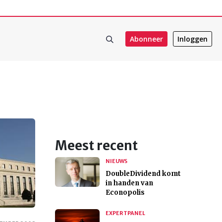
Abonneer
Inloggen
Meest recent
NIEUWS
DoubleDividend komt
in handen van
Econopolis
EXPERTPANEL