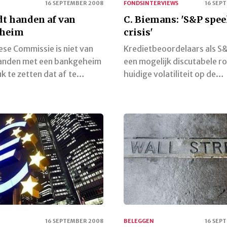
16 SEPTEMBER 2008
FONDSINTERVIEWS
16 SEP
t handen af van
C. Biemans: 'S&P speel
heim
crisis'
se Commissie is niet van
Kredietbeoordelaars als S
landen met een bankgeheim
een mogelijk discutabele rol
k te zetten dat af te…
huidige volatiliteit op de…
16 SEPTEMBER 2008
BELEGGEN
16 SEP