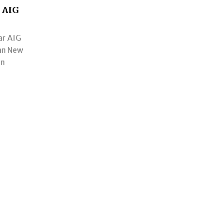
n AIG
ar AIG
an New
en