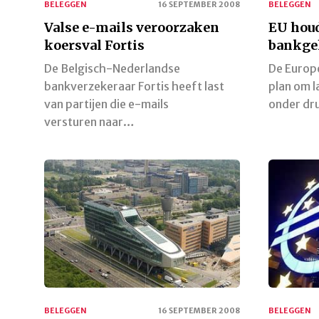
BELEGGEN
16 SEPTEMBER 2008
BELEGGEN
Valse e-mails veroorzaken
EU houd
koersval Fortis
bankge
De Belgisch-Nederlandse
De Europe
bankverzekeraar Fortis heeft last
plan om 
van partijen die e-mails
onder dru
versturen naar…
BELEGGEN
16 SEPTEMBER 2008
BELEGGEN