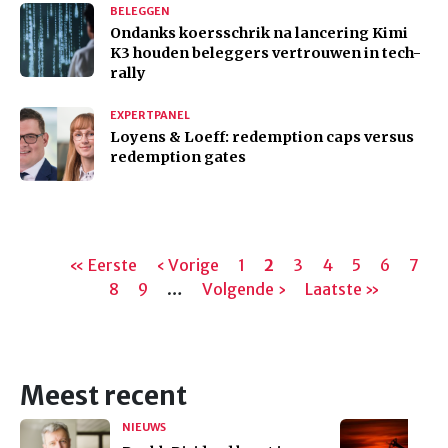
BELEGGEN
Ondanks koersschrik na lancering Kimi
K3 houden beleggers vertrouwen in tech-
rally
EXPERTPANEL
Loyens & Loeff: redemption caps versus
redemption gates
Paginering
Eerste
« Eerste
Vorige
‹ Vorige
Pagina
1
Huidige
2
Pagina
3
Pagina
4
Pagina
5
Pagina
6
Pagi
7
pagina
Pagina
8
Pagina
9
pagina
…
Volgende
Volgende ›
pagina
Laatste
Laatste »
pagina
pagina
Meest recent
NIEUWS