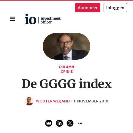
Abonneer
Inloggen
Home
Zoeken
COLUMN
OPINIE
De GGGG index
WOUTER WEIJAND
·
11 NOVEMBER 2010