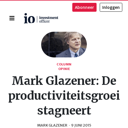
Abonneer
Inloggen
Home
Zoeken
COLUMN
OPINIE
Mark Glazener: De
productiviteitsgroei
stagneert
MARK GLAZENER
·
9 JUNI 2015