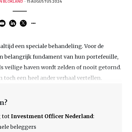
N BLOKLAND
·
15 AUGUSTUS 2024
 altijd een speciale behandeling. Voor de
 belangrijk fundament van hun portefeuille,
s veilige haven wordt zelden of nooit getornd.
n toch een heel ander verhaal vertellen.
en?
 tot
Investment Officer Nederland
:
nele beleggers