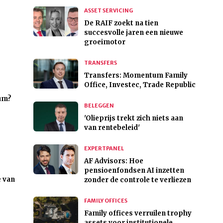
ASSET SERVICING
De RAIF zoekt na tien
succesvolle jaren een nieuwe
groeimotor
TRANSFERS
Transfers: Momentum Family
Office, Investec, Trade Republic
ium?
BELEGGEN
'Olieprijs trekt zich niets aan
van rentebeleid'
EXPERTPANEL
AF Advisors: Hoe
pensioenfondsen AI inzetten
e van
zonder de controle te verliezen
FAMILY OFFICES
Family offices verruilen trophy
assets voor institutionele