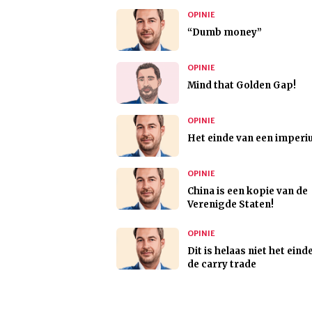
OPINIE
“Dumb money”
OPINIE
Mind that Golden Gap!
OPINIE
Het einde van een imper
OPINIE
China is een kopie van de
Verenigde Staten!
OPINIE
Dit is helaas niet het eind
de carry trade