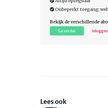
Altijd opzegbaar
Onbeperkt toegang: web,
Bekijk de verschillende a
Ga verder
Inloggen
Lees ook