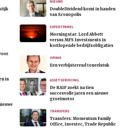
NIEUWS
ktijk
DoubleDividend komt in handen
van Econopolis
EXPERTPANEL
Morningstar: Lord Abbett
versus MFS Investments in
kortlopende bedrijfsobligaties
voor
OPINIE
Een verbijsterend toneelstuk
en in
ASSET SERVICING
De RAIF zoekt na tien
succesvolle jaren een nieuwe
groeimotor
nieuwe
TRANSFERS
Transfers: Momentum Family
Office, Investec, Trade Republic