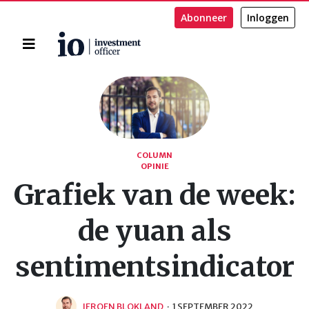
Abonneer
Inloggen
Home
Zoeken
COLUMN
OPINIE
Grafiek van de week:
de yuan als
sentimentsindicator
JEROEN BLOKLAND
·
1 SEPTEMBER 2022