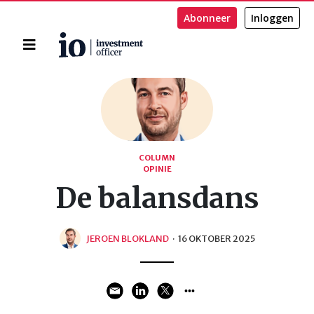
Abonneer
Inloggen
Home
Zoeken
COLUMN
OPINIE
De balansdans
JEROEN BLOKLAND
·
16 OKTOBER 2025