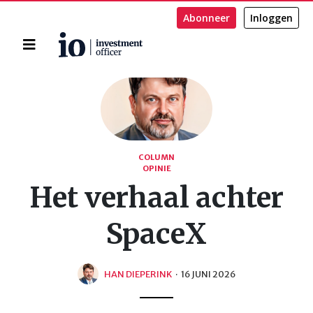
Abonneer
Inloggen
Home
Zoeken
COLUMN
OPINIE
Het verhaal achter
SpaceX
HAN DIEPERINK
·
16 JUNI 2026