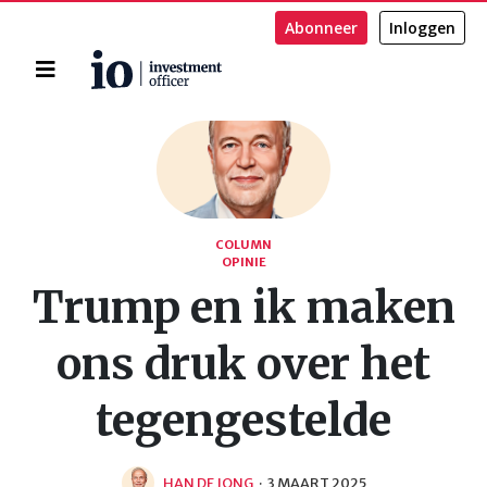
Abonneer
Inloggen
Home
Zoeken
COLUMN
OPINIE
Trump en ik maken
ons druk over het
tegengestelde
HAN DE JONG
·
3 MAART 2025