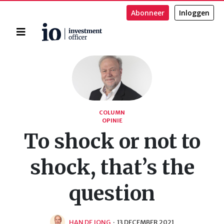
Abonneer
Inloggen
Home
Zoeken
COLUMN
OPINIE
To shock or not to
shock, that’s the
question
HAN DE JONG
·
13 DECEMBER 2021