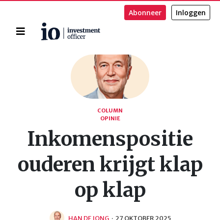
Abonneer
Inloggen
Home
Zoeken
COLUMN
OPINIE
Inkomenspositie
ouderen krijgt klap
op klap
HAN DE JONG
·
27 OKTOBER 2025