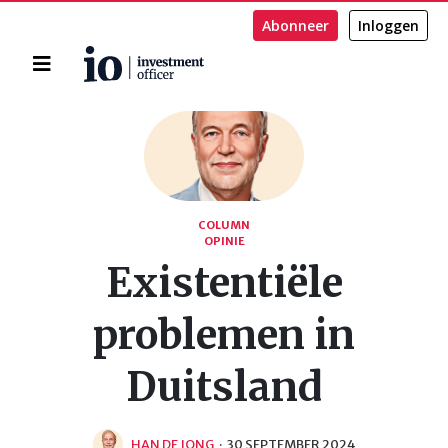
Abonneer
Inloggen
Home
Zoeken
COLUMN
OPINIE
Existentiële
problemen in
Duitsland
HAN DE JONG
·
30 SEPTEMBER 2024