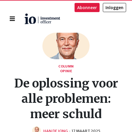
Abonneer
Inloggen
Home
Zoeken
COLUMN
OPINIE
De oplossing voor
alle problemen:
meer schuld
HAN DE JONG
·
17 MAART 2025