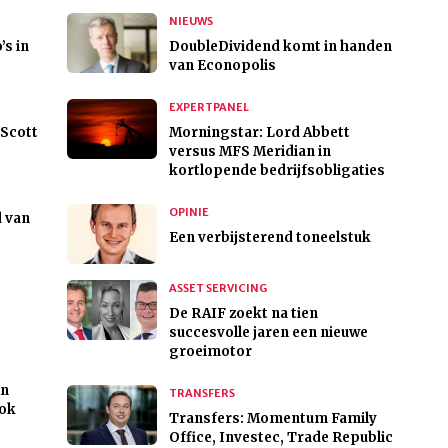
NIEUWS
’s in
DoubleDividend komt in handen
van Econopolis
EXPERTPANEL
 Scott
Morningstar: Lord Abbett
versus MFS Meridian in
kortlopende bedrijfsobligaties
OPINIE
d van
Een verbijsterend toneelstuk
ASSET SERVICING
De RAIF zoekt na tien
succesvolle jaren een nieuwe
groeimotor
an
TRANSFERS
ook
Transfers: Momentum Family
Office, Investec, Trade Republic