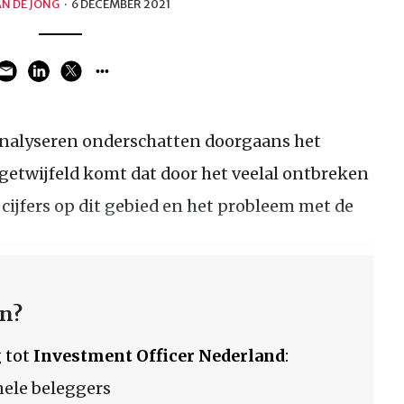
N DE JONG
·
6 DECEMBER 2021
nalyseren onderschatten doorgaans het
getwijfeld komt dat door het veelal ontbreken
jfers op dit gebied en het probleem met de
en?
 tot
Investment Officer Nederland
:
nele beleggers