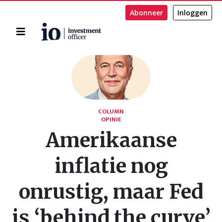
Abonneer
Inloggen
Home
Zoeken
COLUMN
OPINIE
Amerikaanse
inflatie nog
onrustig, maar Fed
is ‘behind the curve’