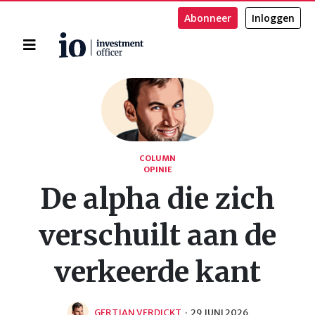
Abonneer
Inloggen
Home
Zoeken
COLUMN
OPINIE
De alpha die zich
verschuilt aan de
verkeerde kant
GERTJAN VERDICKT
·
29 JUNI 2026