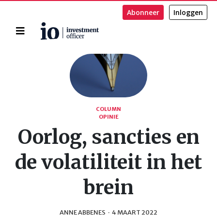
Abonneer
Inloggen
Home
Zoeken
COLUMN
OPINIE
Oorlog, sancties en
de volatiliteit in het
brein
ANNE ABBENES
·
4 MAART 2022