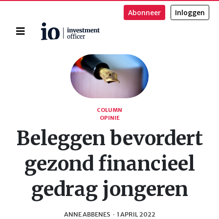
Abonneer
Inloggen
Home
Zoeken
COLUMN
OPINIE
Beleggen bevordert
gezond financieel
gedrag jongeren
ANNE ABBENES
·
1 APRIL 2022