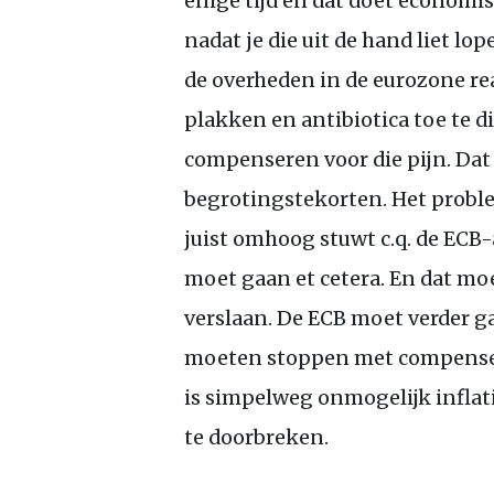
enige tijd en dat doet economis
nadat je die uit de hand liet lo
de overheden in de eurozone rea
plakken en antibiotica toe te 
compenseren voor die pijn. Dat 
begrotingstekorten. Het proble
juist omhoog stuwt c.q. de
ECB
-
moet gaan et cetera. En dat moe
verslaan. De
ECB
moet verder g
moeten stoppen met compenseren
is simpelweg onmogelijk inflati
te doorbreken.