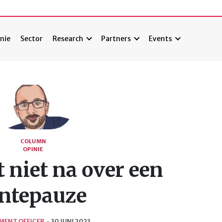
nie
Sector
Research
Partners
Events
COLUMN
OPINIE
 niet na over een
entepauze
MENT OFFICER
·
30 JUNI 2023