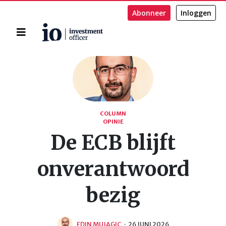
Abonneer
Inloggen
Home
Zoeken
COLUMN
OPINIE
De ECB blijft
onverantwoord
bezig
EDIN MUJAGIC
·
26 JUNI 2026