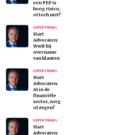
een PEP is
hoog risico,
of toch niet?
EXPERTPANEL
Hart
Advocaten:
Wwft bij
overname
van klanten
EXPERTPANEL
Hart
Advocaten:
AI in de
financiële
sector, zorg
of zegen?
EXPERTPANEL
Hart
Advocaten: