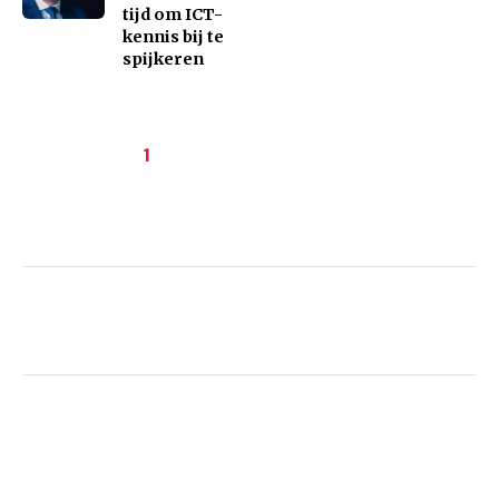
tijd om ICT-
kennis bij te
spijkeren
Paginering
Huidige
1
pagina