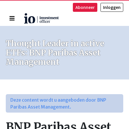
Abonneer
Inloggen
Home
Zoeken
Thought Leader in active
ETFs: BNP Paribas Asset
Management
Deze content wordt u aangeboden door BNP
Paribas Asset Management.
BNP Paribas Asset