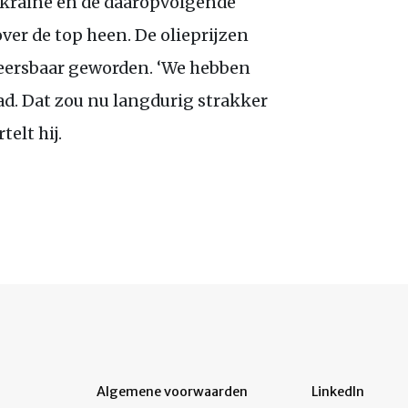
Oekraïne en de daaropvolgende
over de top heen. De olieprijzen
heersbaar geworden. ‘We hebben
d. Dat zou nu langdurig strakker
elt hij.
Algemene voorwaarden
LinkedIn