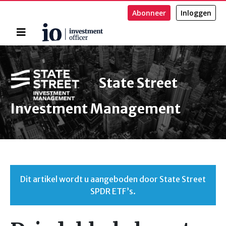
Abonneer
Inloggen
Home
Zoeken
State Street
Investment Management
Dit artikel wordt u aangeboden door State Street
SPDR ETF’s.