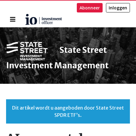
Abonneer
Inloggen
Home
Zoeken
State Street
Investment Management
Dit artikel wordt u aangeboden door State Street
SPDR ETF’s.