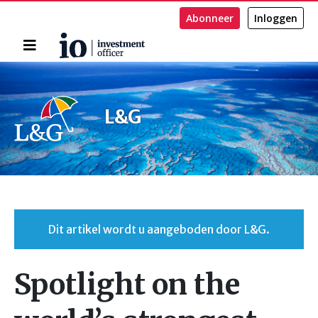
Abonneer
Inloggen
Home
Zoeken
L&G
Dit artikel wordt u aangeboden door L&G.
Spotlight on the