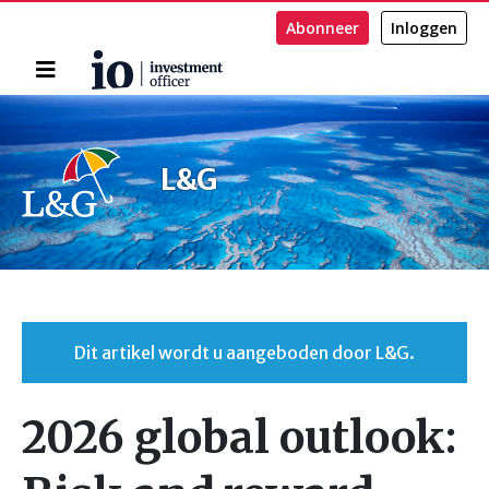
Abonneer
Inloggen
Home
Zoeken
L&G
Dit artikel wordt u aangeboden door L&G.
2026 global outlook: