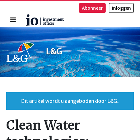
Abonneer
Inloggen
Home
Zoeken
L&G
Dit artikel wordt u aangeboden door L&G.
Clean Water