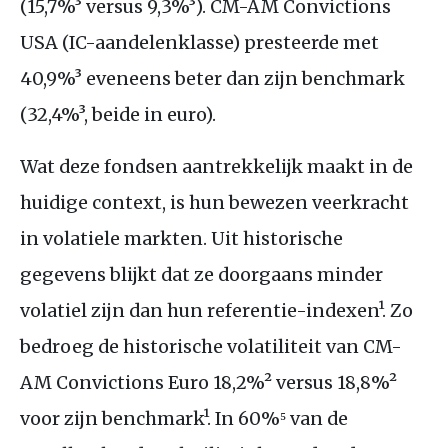
(15,7%³ versus 9,3%³).
CM
-
AM
Convictions
USA
(
IC
-aandelenklasse) presteerde met
40,9%³ eveneens beter dan zijn benchmark
(32,4%³, beide in euro).
Wat deze fondsen aantrekkelijk maakt in de
huidige context, is hun bewezen veerkracht
in volatiele markten. Uit historische
gegevens blijkt dat ze doorgaans minder
volatiel zijn dan hun referentie-indexen¹. Zo
bedroeg de historische volatiliteit van
CM
-
AM
Convictions Euro 18,2%² versus 18,8%²
voor zijn benchmark¹. In 60%⁵ van de