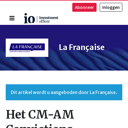
Abonneer
Inloggen
Home
Zoeken
La Française
Dit artikel wordt u aangeboden door La Française.
Het CM-AM