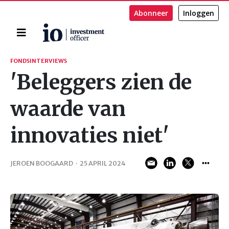
Abonneer
Inloggen
Home
Zoeken
FONDSINTERVIEWS
'Beleggers zien de
waarde van
innovaties niet'
JEROEN BOOGAARD
·
25 APRIL 2024