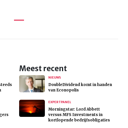
Meest recent
NIEUWS
steeds
DoubleDividend komt in handen
n
van Econopolis
EXPERTPANEL
Morningstar: Lord Abbett
ggers
versus MFS Investments in
kortlopende bedrijfsobligaties