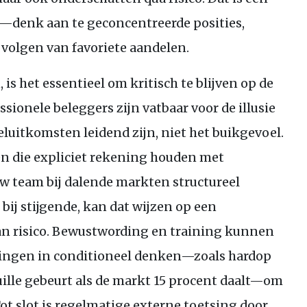
—denk aan te geconcentreerde posities,
d volgen van favoriete aandelen.
is het essentieel om kritisch te blijven op de
sionele beleggers zijn vatbaar voor de illusie
luitkomsten leidend zijn, niet het buikgevoel.
en die expliciet rekening houden met
uw team bij dalende markten structureel
ij stijgende, kan dat wijzen op een
n risico. Bewustwording en training kunnen
ningen in conditioneel denken—zoals hardop
uille gebeurt als de markt 15 procent daalt—om
t slot is regelmatige externe toetsing door