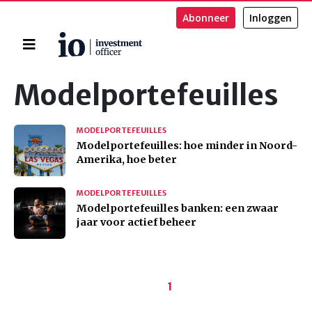
Abonneer
Inloggen
Home
Zoeken
Modelportefeuilles
MODELPORTEFEUILLES
Modelportefeuilles: hoe minder in Noord-
Amerika, hoe beter
MODELPORTEFEUILLES
Modelportefeuilles banken: een zwaar
jaar voor actief beheer
Paginering
Huidige
1
pagina