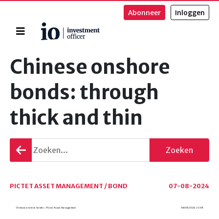
Abonneer
Inloggen
Home
Zoeken
Chinese onshore
bonds: through
thick and thin
Terug
Zoeken
gaan
PICTET ASSET MANAGEMENT / BOND
07-08-2024