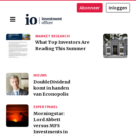
Abonneer
Inloggen
Home
Zoeken
MARKET RESEARCH
B
​​​​​​​What Top Investors Are
E
Reading This Summer
h
NIEUWS
DoubleDividend
komt in handen
van Econopolis
EXPERTPANEL
Morningstar:
Lord Abbett
versus MFS
Investments in