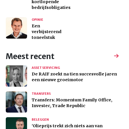
kortlopende
bedrijfsobligaties
OPINIE
Een
verbijsterend
toneelstuk
Meest recent
ASSET SERVICING
De RAIF zoekt na tien succesvolle jaren
een nieuwe groeimotor
TRANSFERS
Transfers: Momentum Family Office,
Investec, Trade Republic
BELEGGEN
'Olieprijs trekt zich niets aan van